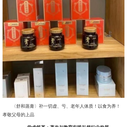
〈舒和蒸膏〉䃼一切虚、亏、老年人体质！以食为养！
孝敬父母的上品