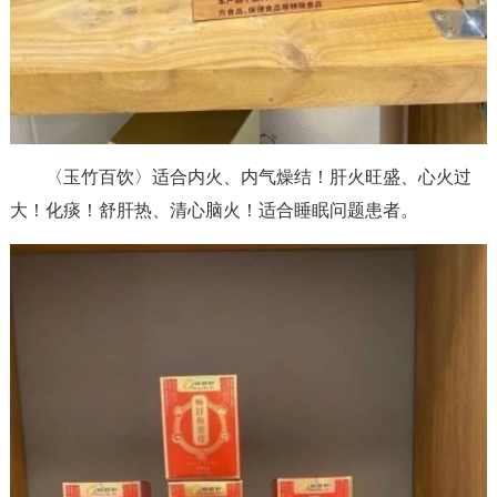
〈玉竹百饮〉适合内火、内气燥结！肝火旺盛、心火过
大！化痰！舒肝热、清心脑火！适合睡眠问题患者。