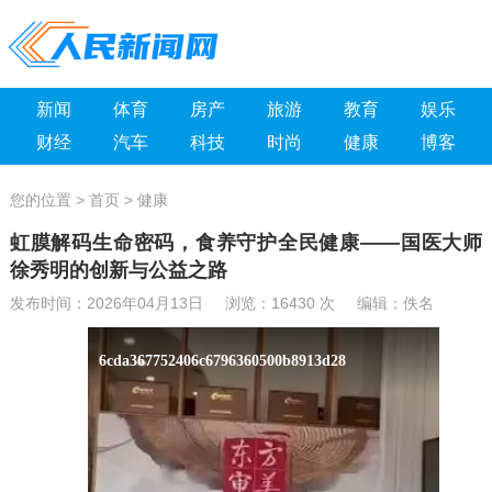
新闻
体育
房产
旅游
教育
娱乐
财经
汽车
科技
时尚
健康
博客
您的位置 >
首页
>
健康
虹膜解码生命密码，食养守护全民健康——国医大师
徐秀明的创新与公益之路
发布时间：2026年04月13日 浏览：
16430 次 编辑：佚名