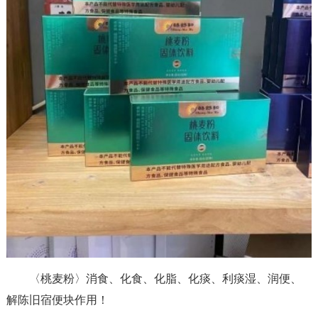
〈桃麦粉〉消食、化食、化脂、化痰、利痰湿、润便、
解陈旧宿便块作用！