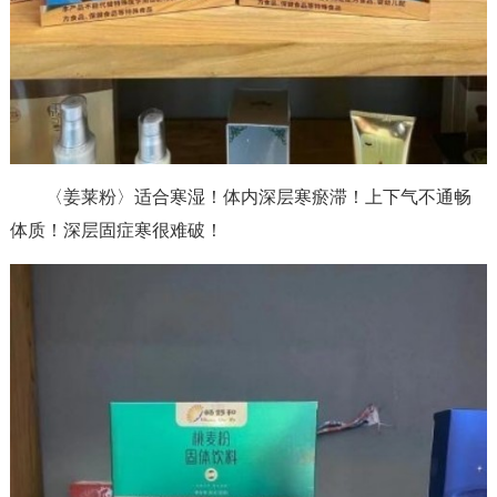
〈姜莱粉〉适合寒湿！体内深层寒瘀滞！上下气不通畅
体质！深层固症寒很难破！