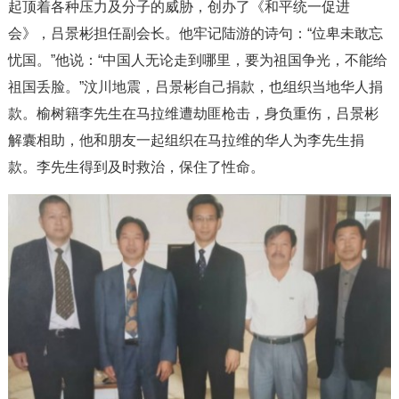
起顶着各种压力及分子的威胁，创办了《和平统一促进
会》，吕景彬担任副会长。他牢记陆游的诗句：“位卑未敢忘
忧国。”他说：“中国人无论走到哪里，要为祖国争光，不能给
祖国丢脸。”汶川地震，吕景彬自己捐款，也组织当地华人捐
款。榆树籍李先生在马拉维遭劫匪枪击，身负重伤，吕景彬
解囊相助，他和朋友一起组织在马拉维的华人为李先生捐
款。李先生得到及时救治，保住了性命。