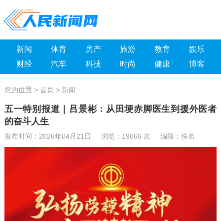
新闻
体育
房产
旅游
教育
娱乐
财经
汽车
科技
时尚
健康
博客
您的位置 >
首页
>
新闻
五一特别报道｜吕景彬：从田埂赤脚医生到援外医者
的奋斗人生
发布时间：2026年04月21日 浏览：
19666 次 编辑：佚名