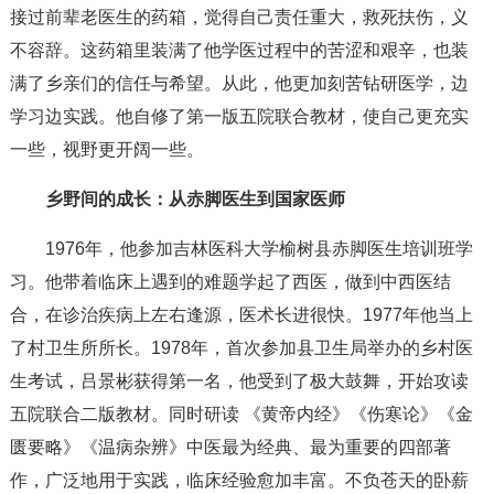
接过前辈老医生的药箱，觉得自己责任重大，救死扶伤，义
不容辞。这药箱里装满了他学医过程中的苦涩和艰辛，也装
满了乡亲们的信任与希望。从此，他更加刻苦钻研医学，边
学习边实践。他自修了第一版五院联合教材，使自己更充实
一些，视野更开阔一些。
乡野间的成长：从赤脚医生到国家医师
1976年，他参加吉林医科大学榆树县赤脚医生培训班学
习。他带着临床上遇到的难题学起了西医，做到中西医结
合，在诊治疾病上左右逢源，医术长进很快。1977年他当上
了村卫生所所长。1978年，首次参加县卫生局举办的乡村医
生考试，吕景彬获得第一名，他受到了极大鼓舞，开始攻读
五院联合二版教材。同时研读 《黄帝内经》《伤寒论》《金
匮要略》《温病杂辨》中医最为经典、最为重要的四部著
作，广泛地用于实践，临床经验愈加丰富。不负苍天的卧薪