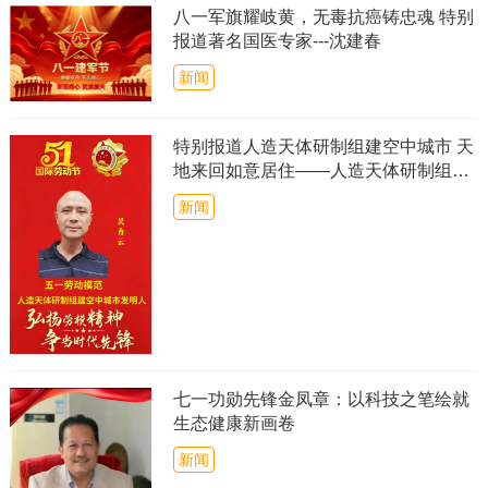
八一军旗耀岐黄，无毒抗癌铸忠魂 特别
报道著名国医专家---沈建春
新闻
特别报道人造天体研制组建空中城市 天
地来回如意居住——人造天体研制组建
空中城市）CCTV客座教授吴青云
新闻
七一功勋先锋金凤章：以科技之笔绘就
生态健康新画卷
新闻