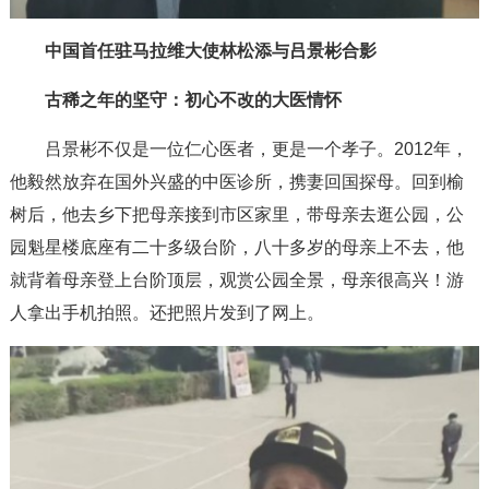
中国首任驻马拉维大使林松添与吕景彬合影
古稀之年的坚守：初心不改的大医情怀
吕景彬不仅是一位仁心医者，更是一个孝子。2012年，
他毅然放弃在国外兴盛的中医诊所，携妻回国探母。回到榆
树后，他去乡下把母亲接到市区家里，带母亲去逛公园，公
园魁星楼底座有二十多级台阶，八十多岁的母亲上不去，他
就背着母亲登上台阶顶层，观赏公园全景，母亲很高兴！游
人拿出手机拍照。还把照片发到了网上。