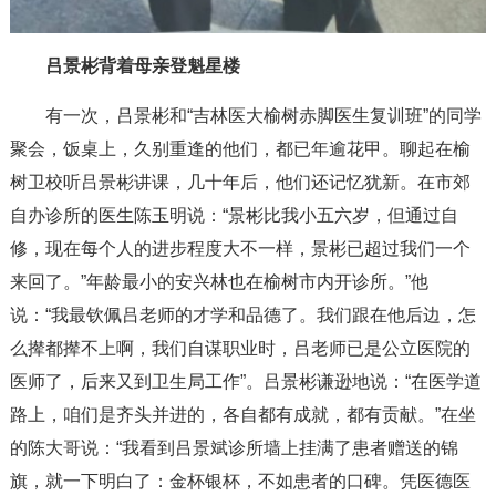
吕景彬背着母亲登魁星楼
有一次，吕景彬和“吉林医大榆树赤脚医生复训班”的同学
聚会，饭桌上，久别重逢的他们，都已年逾花甲。聊起在榆
树卫校听吕景彬讲课，几十年后，他们还记忆犹新。在市郊
自办诊所的医生陈玉明说：“景彬比我小五六岁，但通过自
修，现在每个人的进步程度大不一样，景彬已超过我们一个
来回了。”年龄最小的安兴林也在榆树市内开诊所。”他
说：“我最钦佩吕老师的才学和品德了。我们跟在他后边，怎
么撵都撵不上啊，我们自谋职业时，吕老师已是公立医院的
医师了，后来又到卫生局工作”。吕景彬谦逊地说：“在医学道
路上，咱们是齐头并进的，各自都有成就，都有贡献。”在坐
的陈大哥说：“我看到吕景斌诊所墙上挂满了患者赠送的锦
旗，就一下明白了：金杯银杯，不如患者的口碑。凭医德医