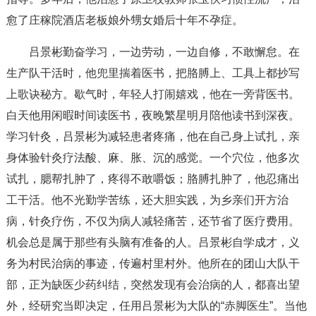
愈了庄稼院酒店老板娘外甥女婚后十年不孕症。
吕景彬勤奋学习，一边劳动，一边自修，不敢懈怠。在
生产队干活时，他兜里揣着医书，把胳膊上、工具上都抄写
上歌诀秘方。歇气时，年轻人打闹嬉戏，他在一旁背医书。
白天他用闲暇时间读医书，夜晚繁星明月陪他读书到深夜。
学习针灸，吕景彬为减轻患者疼痛，他在自己身上试扎，亲
身体验针灸疗法酸、麻、胀、沉的感觉。一个穴位，他多次
试扎，腮帮扎肿了，疼得不敢嚼饭；胳膊扎肿了，他忍痛出
工干活。他不光勤学苦练，还大胆实践，为乡亲们开方治
病，针灸疗伤，不仅为病人减轻痛苦，还节省了医疗费用。
机会总是属于那些有头脑有准备的人。吕景彬自学成才，义
务为村民治病的事迹，传遍村里村外。他所在的团山大队干
部，正为缺医少药纠结，突然发现有会治病的人，都喜出望
外，经研究当即决定，任用吕景彬为大队的“赤脚医生”。当他