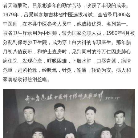
者天道酬勤。吕景彬多年的勤学苦练，收获了丰硕的成果。
1979年，吕景斌参加吉林省中医选拔考试。全省录用300名
中医师，在本县中医参考人员中，他成绩优秀、名列第一。
被省卫生厅录用为中医师，转为国家公职人员，1980年4月被
分配到保寿乡卫生院，成为穿上白大褂的专职医生。那年腊
月初八值夜班，和护士查房时，见到同村的冷万仁因患肺心
病住院，发现心衰，呼吸困难，下肢水肿，口唇青紫，病情
危重，赶紧抢救，经吸氧，针灸，输液，转危为安。病人和
家属感动得热泪盈眶。