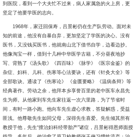
到医院，看到一个大夫忙不过来，病人家属急的火上房，更
坚定了他要学医的志向。
1968年，家迁回保寿，吕景彬仍在生产队劳动。面对未
知的前途，他没有自暴自弃，更加坚定了学医的决心。没有
医书，又没钱买医书，他就南山北下借书自学，边看边抄。
他像淘宝一样，借到十几种中华医学古籍，不分昼夜地抄
写、背熟了《汤头歌》《四百味》《脉学》《医宗金鉴》的
杂症、妇科、儿科、伤寒等心法要诀，还有《针灸大全》等
全部歌诀。通读了《伤寒论》 《金匮要略》《温病条辩》等
经典著作。劳动之余，他拜本乡享誉百里的老中医车永昌先
生为师。从他家到车先生家往返一次六里路，为了节省时
间，有时一路小跑。他向车先生虚心求教，答疑解惑，受益
匪浅。他尊敬先生如同父母，深得先生喜爱。先生倾其所有
教授于他，先生“擅治妇科经带胎产”诸症，吕景彬得恩师面授
指导。多年后，他治愈了原卫校教师张玉俠习惯性流产；治