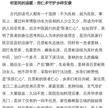
邻里间的温暖：用仁术守护乡梓安康
古代的读书人都有一个选择：不为良相，就为良医。事
实上，通过科举博取功名为良相的人少之又少，而成为中医
的人却非常多。自古中医践行的是“医者仁心”，短短四字，表
明了医者的换位思考和以人为本的价值理念，是历代医家行
医宗旨及职业操守。吕景彬矢志效仿。同村有一患者姜林，
因打鱼受寒，负重受伤，瘫痪在床。吕景彬连续为其针灸用
中药，治疗一个多月，直至下床活动。姜林的女儿患癫痫
病，婚后生一女孩，产后“癃闭”，生命垂危，姜林请吕景彬救
治女儿。他不辞辛苦，采取针刺疗法治愈。乡亲们称赞他
是“良医仁心”。吕景彬的医者仁心，乡亲们有目共睹。家住黑
龙江二龙山的堂弟吕景华，家庭贫困，患肺结核、支气管扩
张，大量咳血，久治不愈，医院告知料理后事。吕井华求借
无门，卖掉了仅有的一间半住房。家住榆树新立镇的姐姐将
其接回，经吕景彬一年的调治，病愈后返回黑龙江，家人团