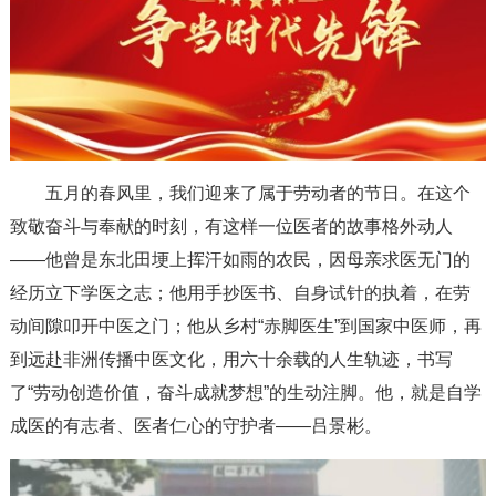
五月的春风里，我们迎来了属于劳动者的节日。在这个
致敬奋斗与奉献的时刻，有这样一位医者的故事格外动人
——他曾是东北田埂上挥汗如雨的农民，因母亲求医无门的
经历立下学医之志；他用手抄医书、自身试针的执着，在劳
动间隙叩开中医之门；他从乡村“赤脚医生”到国家中医师，再
到远赴非洲传播中医文化，用六十余载的人生轨迹，书写
了“劳动创造价值，奋斗成就梦想”的生动注脚。他，就是自学
成医的有志者、医者仁心的守护者——吕景彬。