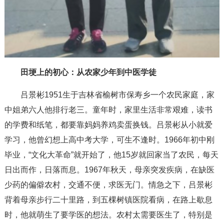
田埂上的初心：从农家少年到中医学徒
吕景彬1951生于吉林省榆树市保寿乡一个农民家庭，家
中姐弟六人他排行老三。童年时，家里生活非常艰难，读书
的学费和纸笔，都要靠妈妈养鸡卖蛋换钱。吕景彬从小就爱
学习，他曾幻想上高中考大学，可生不逢时。1966年初中刚
毕业，“文化大革命”就开始了，他15岁就回家当了农民，每天
日出而作，日落而息。1967年秋天，母亲突发疾病，在缺医
少药的偏僻农村，交通不便，求医无门。情急之下，吕景彬
背着母亲步行二十里路，到五棵树镇医院看病，在路上歇息
时，他就萌生了要学医的想法。农村太需要医生了，特别是