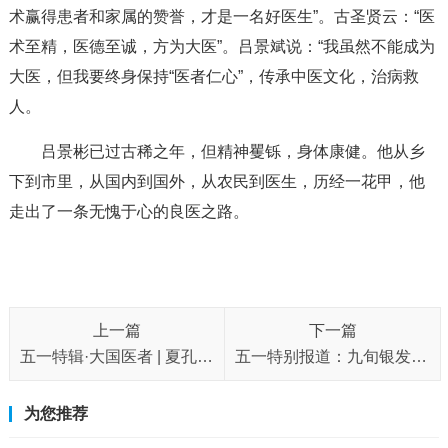
术赢得患者和家属的赞誉，才是一名好医生”。古圣贤云：“医
术至精，医德至诚，方为大医”。吕景斌说：“我虽然不能成为
大医，但我要终身保持“医者仁心”，传承中医文化，治病救
人。
吕景彬已过古稀之年，但精神矍铄，身体康健。他从乡
下到市里，从国内到国外，从农民到医生，历经一花甲，他
走出了一条无愧于心的良医之路。
上一篇
下一篇
五一特辑·大国医者 | 夏孔彪：承千年岐黄术，守万家健康路
五一特别报道：九旬银发学者的“文化劳动节”——记《易经》修复者薛德钧先生
为您推荐