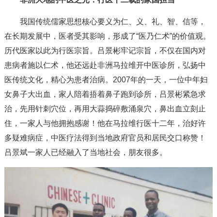
我国传统儒家思想核心要义为仁、义、礼、智、信等，
在长期发展中，医者受其影响，形成了“医乃仁术”的价值观。
历代医家以此为行医宗旨。吕景彬牢记宗旨，不仅在国内对
患病者施以仁术，他还远赴非洲马拉维开中医诊所，弘扬中
医传统文化，精心为患者治病。2007年的一天，一位中年妇
女鼻子大出血，家人陪着捂着鼻子跑到诊所，吕景彬紧急求
治，先用针刺穴位，再用大蒜捣碎敷涌泉穴，鼻出血立刻止
住，一家人与他拥抱感谢！他在马拉维行医十二年，治好许
多疑难病症，中医疗法得到当地政府官员和居民交口称赞！
吕景斌一家人已经融入了当地社会，朋友很多。