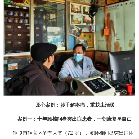
匠心案例：妙手解疼痛，重获生活暖
案例一：十年腰椎间盘突出症患者，一朝康复享自由
铜陵市铜官区的李大爷（72 岁），被腰椎间盘突出症困