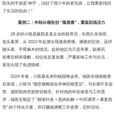
医生的手就是‘神手’，治好了我十年的老毛病，让我重新找回
了生活的自由！”
案例二：年轻白领告别 “颈肩痛”，重返职场活力
28 岁的小陈是枞阳县某企业的程序员，长期久坐加班、
低头看屏，从 2022 年起便出现颈肩疼痛、僵硬的症状，还伴
随头晕、手臂麻木的情况。起初他以为只是劳累，贴膏药、
按摩后稍有缓解，但症状反复加重，严重影响工作与生活，
甚至出现了焦虑情绪。
2024 年春，小陈慕名来到钱国锋诊所。钱医生细致检查
后发现，小陈为 “颈型颈椎病合并神经根受压”，与长期不良姿
势、颈部肌肉劳损密切相关。针对他的年轻体质与工作需
求，钱医生制定了 “精准针灸 + 肌肉松解 + 中药调理 + 康复指
导” 的个性化方案，并叮嘱他调整工作姿势，定时活动。