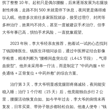
扰了整整 10 年。起初只是偶尔腰酸，后来逐渐发展为右腿放
射性疼痛，走路不到 500 米就需停下休息，夜间更是痛得难
以入眠。他曾多次前往多家医院就诊，接受过理疗、封闭等
多种治疗，效果均不持久，甚至一度被建议手术治疗。但李
大爷年事已高，惧怕手术风险，一直犹豫观望。
2023 年秋，李大爷经亲友推荐，抱着试一试的心态找到
了钱国锋医生。钱医生详细问诊后，通过中医辨证结合影像
学检查，精准判断为 “腰椎间盘突出症（L4-L5 节段），气滞
血瘀型”。他并未采用单一疗法，而是制定了 “中药内服 + 针
灸通络 + 正骨复位 + 中药外敷” 的综合方案。
治疗第 3 天，李大爷明显感觉腿部疼痛减轻，夜间能安
稳入睡；治疗 1 个疗程（15 天）后，他竟能独自步行 2 公
里，腰腿活动恢复自如。如今半年过去，李大爷的病情未再
复发，日常买菜、带孙子散步都轻松自如。他逢人便夸：“钱