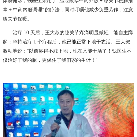
体质偏寒，钱医生采用了 “温经散寒中药外敷 + 膝关节松解推
拿 + 中药内服调理” 的疗法，同时叮嘱他减少负重劳作，注意
膝关节保暖。
治疗 10 天后，王大叔的膝关节疼痛明显减轻，能自主蹲
起；坚持治疗 1 个疗程后，他已能正常下地干农活。王大叔
激动地说：“以前疼得不敢下地，现在又能干活了！钱医生不
仅治好了我的腿，更保住了我们家的生计！”