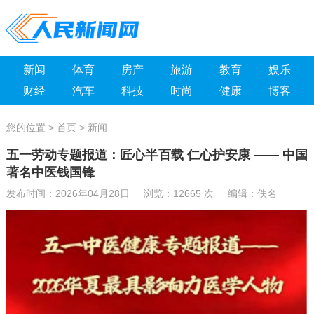
新闻
体育
房产
旅游
教育
娱乐
财经
汽车
科技
时尚
健康
博客
您的位置 >
首页
>
新闻
五一劳动专题报道：匠心半百载 仁心护安康 —— 中国
著名中医钱国锋
发布时间：2026年04月28日 浏览：
12665 次 编辑：佚名