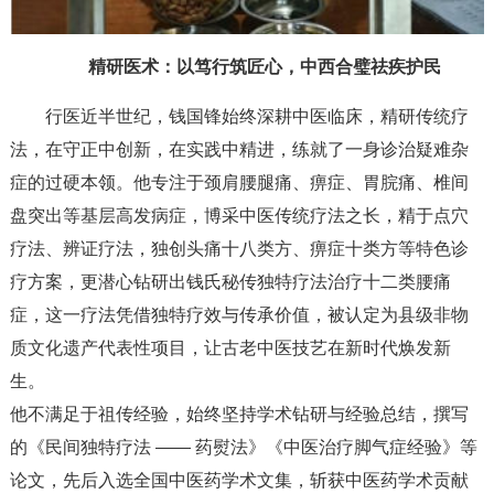
精研医术：以笃行筑匠心，中西合璧祛疾护民
行医近半世纪，钱国锋始终深耕中医临床，精研传统疗
法，在守正中创新，在实践中精进，练就了一身诊治疑难杂
症的过硬本领。他专注于颈肩腰腿痛、痹症、胃脘痛、椎间
盘突出等基层高发病症，博采中医传统疗法之长，精于点穴
疗法、辨证疗法，独创头痛十八类方、痹症十类方等特色诊
疗方案，更潜心钻研出钱氏秘传独特疗法治疗十二类腰痛
症，这一疗法凭借独特疗效与传承价值，被认定为县级非物
质文化遗产代表性项目，让古老中医技艺在新时代焕发新
生。
他不满足于祖传经验，始终坚持学术钻研与经验总结，撰写
的《民间独特疗法 —— 药熨法》《中医治疗脚气症经验》等
论文，先后入选全国中医药学术文集，斩获中医药学术贡献