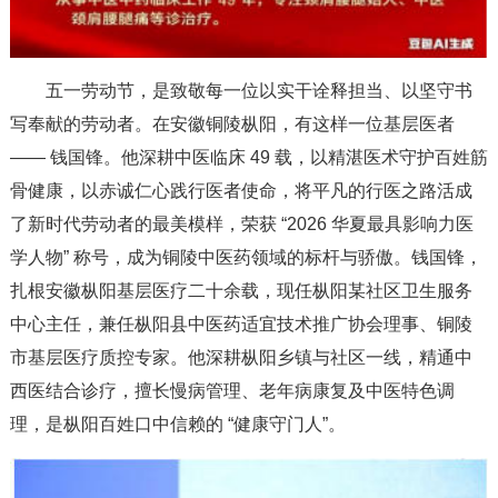
五一劳动节，是致敬每一位以实干诠释担当、以坚守书
写奉献的劳动者。在安徽铜陵枞阳，有这样一位基层医者
—— 钱国锋。他深耕中医临床 49 载，以精湛医术守护百姓筋
骨健康，以赤诚仁心践行医者使命，将平凡的行医之路活成
了新时代劳动者的最美模样，荣获 “2026 华夏最具影响力医
学人物” 称号，成为铜陵中医药领域的标杆与骄傲。钱国锋，
扎根安徽枞阳基层医疗二十余载，现任枞阳某社区卫生服务
中心主任，兼任枞阳县中医药适宜技术推广协会理事、铜陵
市基层医疗质控专家。他深耕枞阳乡镇与社区一线，精通中
西医结合诊疗，擅长慢病管理、老年病康复及中医特色调
理，是枞阳百姓口中信赖的 “健康守门人”。