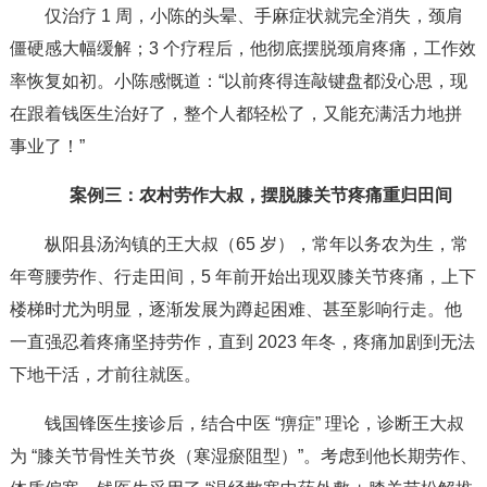
仅治疗 1 周，小陈的头晕、手麻症状就完全消失，颈肩
僵硬感大幅缓解；3 个疗程后，他彻底摆脱颈肩疼痛，工作效
率恢复如初。小陈感慨道：“以前疼得连敲键盘都没心思，现
在跟着钱医生治好了，整个人都轻松了，又能充满活力地拼
事业了！”
案例三：农村劳作大叔，摆脱膝关节疼痛重归田间
枞阳县汤沟镇的王大叔（65 岁），常年以务农为生，常
年弯腰劳作、行走田间，5 年前开始出现双膝关节疼痛，上下
楼梯时尤为明显，逐渐发展为蹲起困难、甚至影响行走。他
一直强忍着疼痛坚持劳作，直到 2023 年冬，疼痛加剧到无法
下地干活，才前往就医。
钱国锋医生接诊后，结合中医 “痹症” 理论，诊断王大叔
为 “膝关节骨性关节炎（寒湿瘀阻型）”。考虑到他长期劳作、