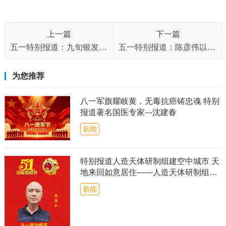
上一篇
下一篇
五一特别报道：九旬银发学者的“文化劳动节”——记《易经》修复者薛德钧先生
五一特别报道：陈彦伟以金融之基铸易学之魂，用千年智慧赋能当代
为您推荐
八一军旗耀岐黄，无毒抗癌铸忠魂 特别
报道著名国医专家---沈建春
新闻
特别报道人造天体研制组建空中城市 天
地来回如意居住——人造天体研制组建
空中城市）CCTV客座教授吴青云
新闻