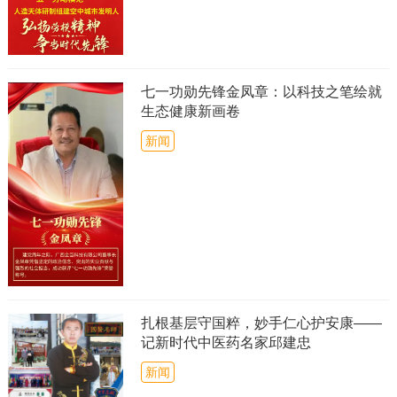
七一功勋先锋金凤章：以科技之笔绘就
生态健康新画卷
新闻
扎根基层守国粹，妙手仁心护安康——
记新时代中医药名家邱建忠
新闻